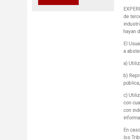
EXPERIE
de terc
industr
hayan d
El Usua
a abste
a) Util
b) Repr
pública
c) Util
con cua
con ind
informa
En caso
los Tri