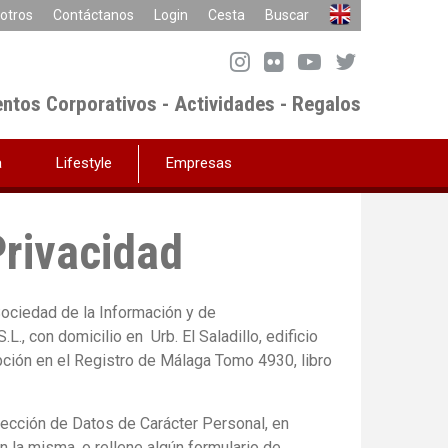
otros
Contáctanos
Login
Cesta
Buscar
entos Corporativos - Actividades - Regalos
a
Lifestyle
Empresas
Privacidad
Sociedad de la Información y de
 con domicilio en Urb. El Saladillo, edificio
pción en el Registro de Málaga Tomo 4930, libro
ección de Datos de Carácter Personal, en
n la misma, o rellene algún formulario de