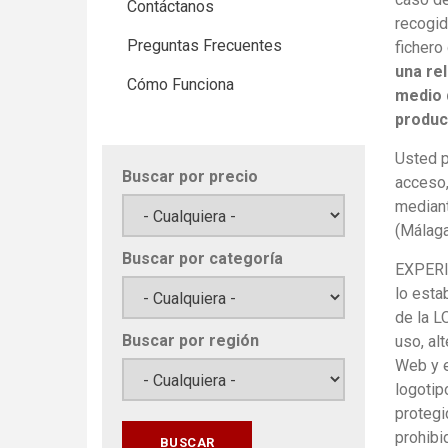
Contáctanos
recogid
Preguntas Frecuentes
fichero
una rel
Cómo Funciona
medio 
produc
Usted p
Buscar por precio
acceso,
mediant
(Málaga
Buscar por categoría
EXPERIE
lo esta
de la L
Buscar por región
uso, al
Web y e
logotip
protegi
prohibi