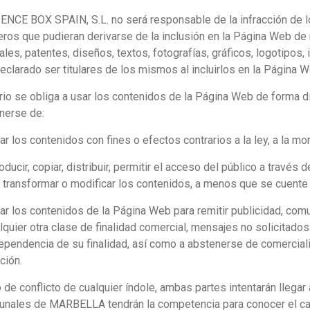
NCE BOX SPAIN, S.L. no será responsable de la infracción de lo
eros que pudieran derivarse de la inclusión en la Página Web d
iales, patentes, diseños, textos, fotografías, gráficos, logotipo
eclarado ser titulares de los mismos al incluirlos en la Página W
rio se obliga a usar los contenidos de la Página Web de forma di
nerse de:
izar los contenidos con fines o efectos contrarios a la ley, a la m
oducir, copiar, distribuir, permitir el acceso del público a travé
, transformar o modificar los contenidos, a menos que se cuente c
izar los contenidos de la Página Web para remitir publicidad, com
lquier otra clase de finalidad comercial, mensajes no solicitados
ependencia de su finalidad, así como a abstenerse de comerciali
ción.
 de conflicto de cualquier índole, ambas partes intentarán llegar
bunales de MARBELLA tendrán la competencia para conocer el cas