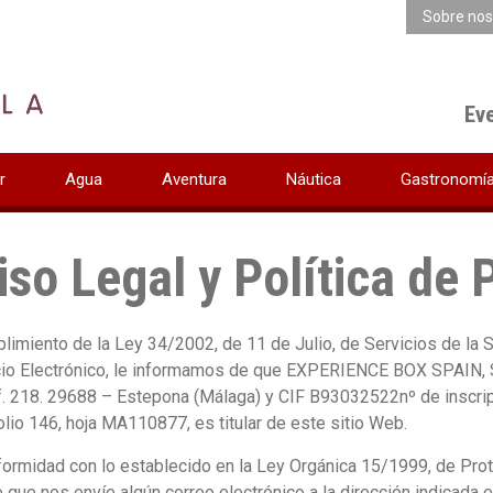
Sobre nos
Ev
r
Agua
Aventura
Náutica
Gastronomí
iso Legal y Política de 
limiento de la Ley 34/2002, de 11 de Julio, de Servicios de la 
o Electrónico, le informamos de que EXPERIENCE BOX SPAIN, S.L.,
of. 218. 29688 – Estepona (Málaga) y CIF B93032522nº de inscri
olio 146, hoja MA110877, es titular de este sitio Web.
ormidad con lo establecido en la Ley Orgánica 15/1999, de Prot
 que nos envíe algún correo electrónico a la dirección indicada e