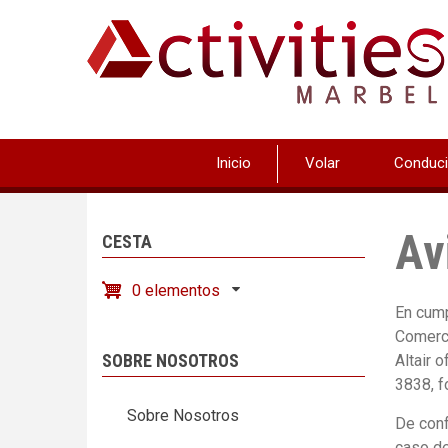
Pasar
al
contenido
principal
Inicio
Volar
Conduci
Av
CESTA
0 elementos
En cump
Comerci
SOBRE NOSOTROS
Altair 
3838, f
Sobre Nosotros
De conf
caso de