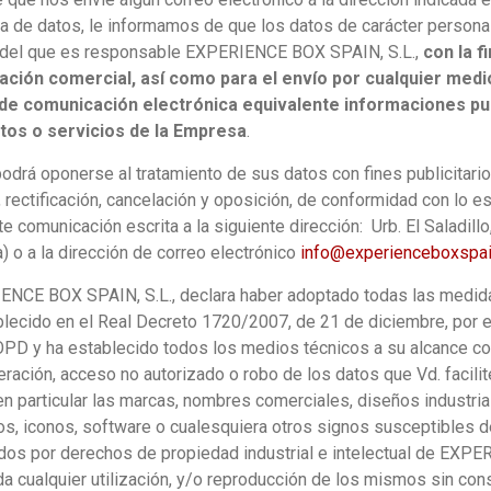
a de datos, le informamos de que los datos de carácter personal
 del que es responsable EXPERIENCE BOX SPAIN, S.L.,
con la f
ación comercial, así como para el envío por cualquier medi
de comunicación electrónica equivalente informaciones pub
tos o servicios de la Empresa
.
odrá oponerse al tratamiento de sus datos con fines publicitario
 rectificación, cancelación y oposición, de conformidad con lo es
e comunicación escrita a la siguiente dirección: Urb. El Saladillo
) o a la dirección de correo electrónico
info@experienceboxspa
NCE BOX SPAIN, S.L., declara haber adoptado todas las medid
blecido en el Real Decreto 1720/2007, de 21 de diciembre, por 
OPD y ha establecido todos los medios técnicos a su alcance con 
teración, acceso no autorizado o robo de los datos que Vd. facili
n particular las marcas, nombres comerciales, diseños industriale
os, iconos, software o cualesquiera otros signos susceptibles de 
dos por derechos de propiedad industrial e intelectual de EXPE
da cualquier utilización, y/o reproducción de los mismos sin co