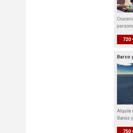
Crucero
persona
720 
Barco 
Alquila
Banús y
750 