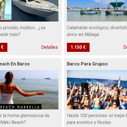
 privado, mojitos... ¿se
Catamarán ecológico, divertid
pedir más?
único en Málaga
 €
Detalles
1.150 €
D
Beach En Barco
Barco Para Grupos
 la forma glamourosa de
Hasta 100 personas: el mejor 
a Nikki Beach?
para eventos y fiestas