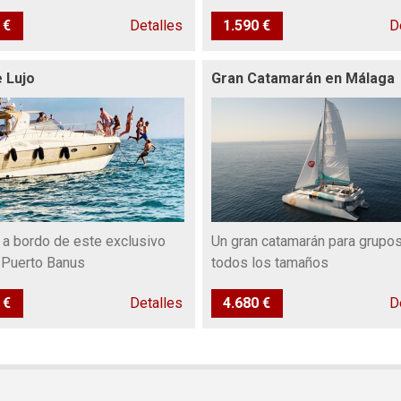
 €
Detalles
1.590 €
D
 Lujo
Gran Catamarán en Málaga
a bordo de este exclusivo
Un gran catamarán para grupo
 Puerto Banus
todos los tamaños
 €
Detalles
4.680 €
D