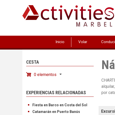
Pasar
al
contenido
principal
Inicio
Volar
Conduci
Ná
CESTA
0 elementos
CHARTE
alquila
EXPERIENCIAS RELACIONADAS
por cat
Fiesta en Barco en Costa del Sol
Excurs
Catamarán en Puerto Banús