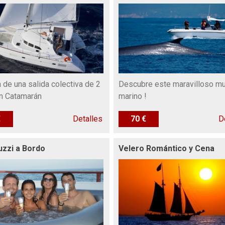
a de una salida colectiva de 2
Descubre este maravilloso m
n Catamarán
marino !
€
Detalles
70 €
D
uzzi a Bordo
Velero Romántico y Cena