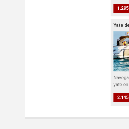
1.295
Yate de
Navega 
yate en
2.145