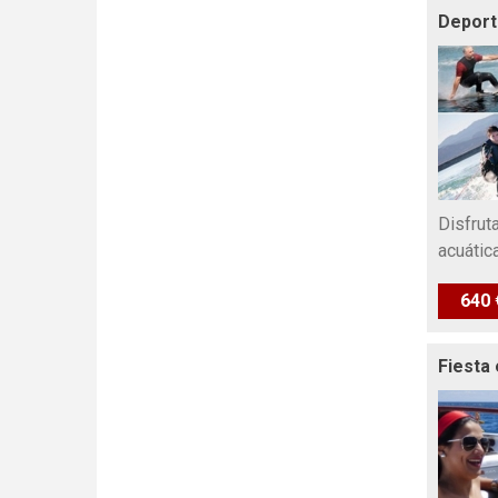
Deport
Disfrut
acuátic
640 
Fiesta 