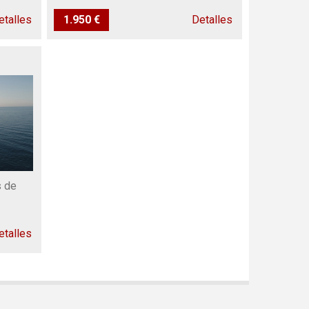
etalles
1.950 €
Detalles
s de
etalles