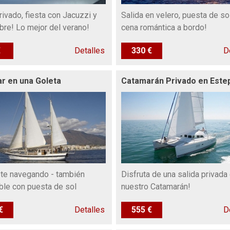
rivado, fiesta con Jacuzzi y
Salida en velero, puesta de so
ibre! Lo mejor del verano!
cena romántica a bordo!
€
Detalles
330 €
D
r en una Goleta
Catamarán Privado en Este
ete navegando - también
Disfruta de una salida privada
ble con puesta de sol
nuestro Catamarán!
€
Detalles
555 €
D