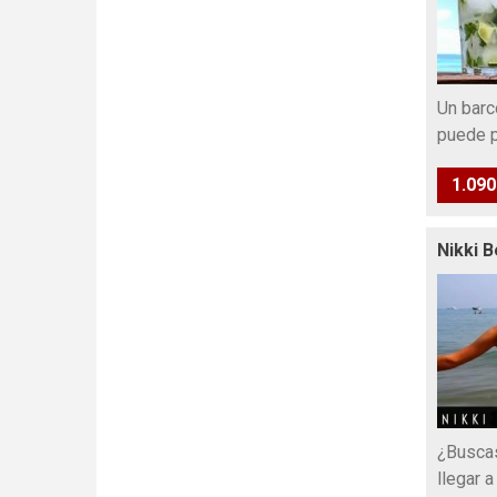
Un barco
puede 
1.090
Nikki 
¿Buscas
llegar 