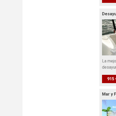
Desayu
La mejo
desayun
915 
Mar y F