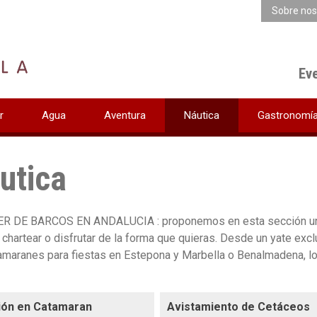
Sobre nos
Ev
r
Agua
Aventura
Náutica
Gastronomí
utica
R DE BARCOS EN ANDALUCIA : proponemos en esta sección una
r, chartear o disfrutar de la forma que quieras. Desde un yate exc
amaranes para fiestas en Estepona y Marbella o Benalmadena, l
ión en Catamaran
Avistamiento de Cetáceos