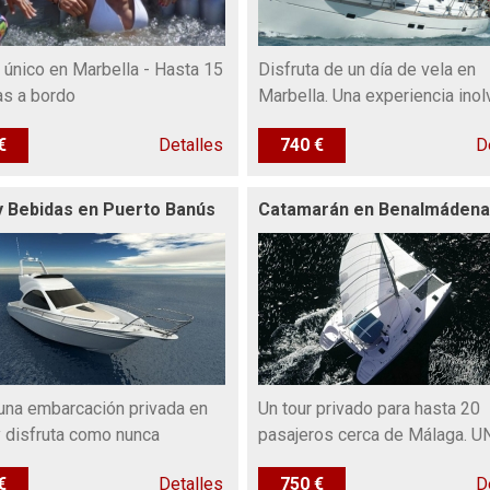
 único en Marbella - Hasta 15
Disfruta de un día de vela en
s a bordo
Marbella. Una experiencia inol
€
Detalles
740 €
D
y Bebidas en Puerto Banús
Catamarán en Benalmádena
 una embarcación privada en
Un tour privado para hasta 20
 disfruta como nunca
pasajeros cerca de Málaga. U
€
Detalles
750 €
D