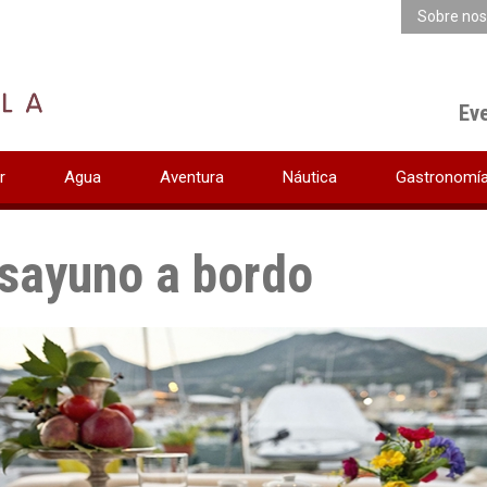
Sobre nos
Ev
r
Agua
Aventura
Náutica
Gastronomí
sayuno a bordo