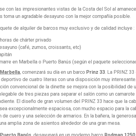
se con las impresionantes vistas de la Costa del Sol al amanece
s toma un agradable desayuno con la mejor compañía posible.
quete de alquiler de barcos muy exclusivo y de calidad incluye :
 horas de chárter privado
esayuno (café, zumos, croissants, etc)
apitán
marre en Marbella o Puerto Banús (según el paquete selecciona
Marbella
, comenzará su día en un barco
Prinz 33
. La PRINZ 33 
 deportivo de cuatro literas con una disposición muy interesante
ción convencional de la dinette se mejora con la posibilidad de 
plegable de tres piezas para separar el salón como un camarote
diente. El diseño de gran volumen del PRINZ 33 hace que la cab
 sea excepcionalmente espaciosa, con mucho espacio para la ca
ón de cuero y una selección de armarios. En la bañera, la genero
una amplia zona de asientos alrededor de una gran mesa.
Puerto Banús
, desayunará en un moderno barco
Rodman 1250
.