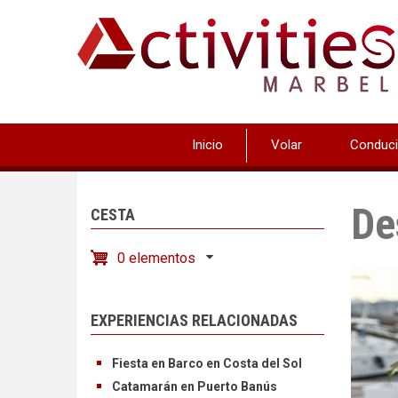
Pasar
al
contenido
principal
Inicio
Volar
Conduci
De
CESTA
0 elementos
EXPERIENCIAS RELACIONADAS
Fiesta en Barco en Costa del Sol
Catamarán en Puerto Banús