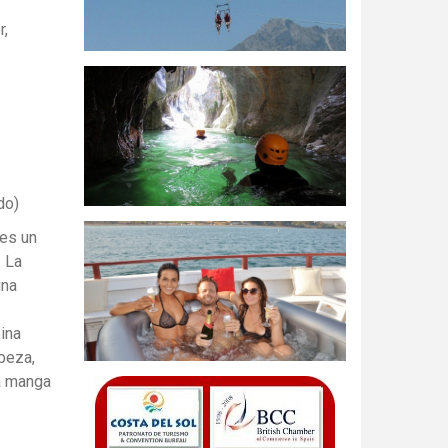
r,
do)
es un
. La
una
ina
beza,
sa manga