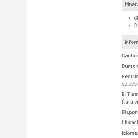
Itiner
C
D
Cantid
Duraci
Restri
selecci
El Tie
fijaría 
Disponi
Ubicac
Idioma