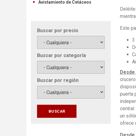
Avistamiento de Cetáceos
Deléite
mientra
Este pa
Buscar por precio
3
D
C
Buscar por categoría
A
Desde 
crucero
Buscar por región
disposi
puerta 
indepen
central
un sill
ofrece 
Desde 