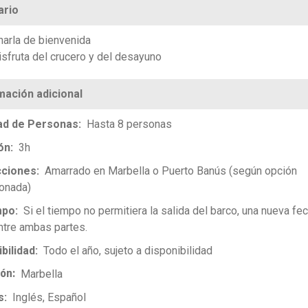
ario
harla de bienvenida
isfruta del crucero y del desayuno
ad de Personas
Hasta 8 personas
ón
3h
cciones
Amarrado en Marbella o Puerto Banús (según opción
onada)
mpo
Si el tiempo no permitiera la salida del barco, una nueva fe
entre ambas partes.
bilidad
Todo el año, sujeto a disponibilidad
ión
Marbella
s
Inglés
Español