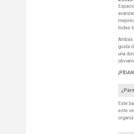
Espacio
avanzad
mejores
todas l
Ambas o
gusta d
una dur
obviame
¡PÍDA
¿Para
Este ba
este ve
organiz