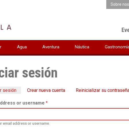
Sobre nos
Ev
r
Agua
Aventura
Náutica
Gastronomí
iciar sesión
ar sesión
Crear nueva cuenta
Reinicializar su contraseñ
pas
address or username
cipales
ur email address or username.