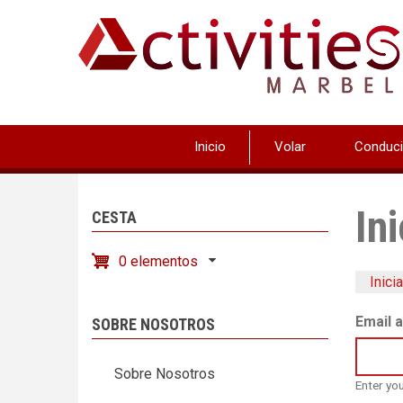
Pasar
al
contenido
principal
Inicio
Volar
Conduci
In
CESTA
0 elementos
Inici
Sola
Email 
SOBRE NOSOTROS
prin
Sobre Nosotros
Enter yo