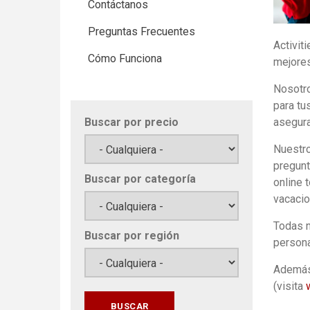
Contáctanos
Preguntas Frecuentes
Activit
Cómo Funciona
mejores
Nosotro
para tu
Buscar por precio
asegura
Nuestro
pregunt
Buscar por categoría
online 
vacacio
Todas n
Buscar por región
persona
Además
(visita