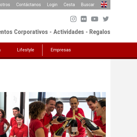
otros
Contáctanos
Login
Cesta
Buscar
entos Corporativos - Actividades - Regalos
a
Lifestyle
Empresas