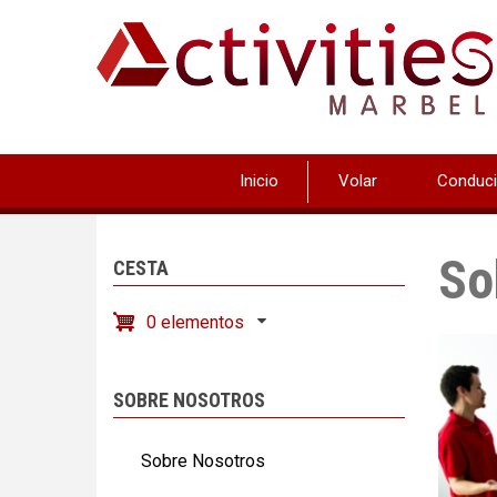
Pasar
al
contenido
principal
Inicio
Volar
Conduci
So
CESTA
0 elementos
SOBRE NOSOTROS
Sobre Nosotros