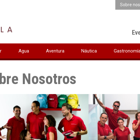
Sobre nos
Ev
r
Agua
Aventura
Náutica
Gastronomí
bre Nosotros