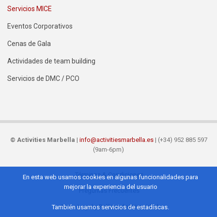
Servicios MICE
Eventos Corporativos
Cenas de Gala
Actividades de team building
Servicios de DMC / PCO
©
Activities Marbella
|
info@activitiesmarbella.es
| (+34) 952 885 597
(9am-6pm)
Términos & Condiciones
En esta web usamos cookies en algunas funcionalidades para
Footer
mejorar la experiencia del usuario
Preguntas Frecuentes
ES
Aviso Legal y Política de Privacidad
También usamos servicios de estadíscas.