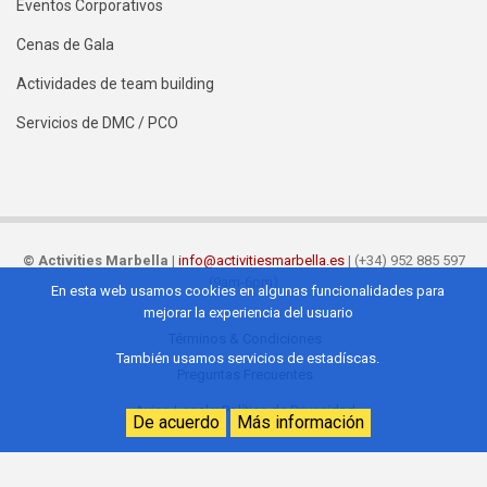
Eventos Corporativos
Cenas de Gala
Actividades de team building
Servicios de DMC / PCO
©
Activities Marbella
|
info@activitiesmarbella.es
| (+34) 952 885 597
(9am-6pm)
En esta web usamos cookies en algunas funcionalidades para
mejorar la experiencia del usuario
Términos & Condiciones
Footer
También usamos servicios de estadíscas.
Preguntas Frecuentes
ES
Aviso Legal y Política de Privacidad
De acuerdo
Más información