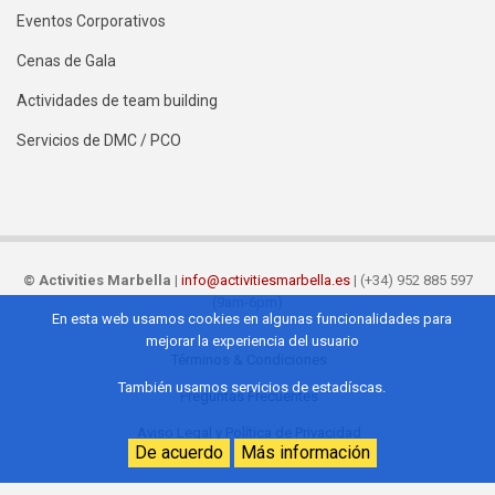
Eventos Corporativos
Cenas de Gala
Actividades de team building
Servicios de DMC / PCO
©
Activities Marbella
|
info@activitiesmarbella.es
| (+34) 952 885 597
(9am-6pm)
En esta web usamos cookies en algunas funcionalidades para
mejorar la experiencia del usuario
Términos & Condiciones
Footer
También usamos servicios de estadíscas.
Preguntas Frecuentes
ES
Aviso Legal y Política de Privacidad
De acuerdo
Más información