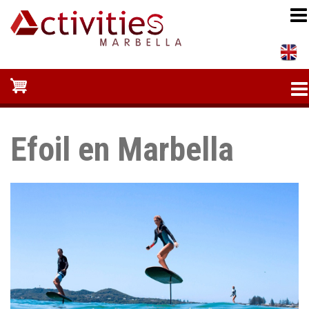
Pasar
al
contenido
principal
Efoil en Marbella