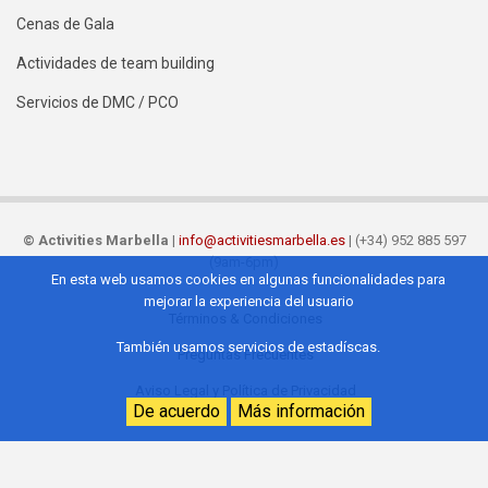
Cenas de Gala
Actividades de team building
Servicios de DMC / PCO
©
Activities Marbella
|
info@activitiesmarbella.es
| (+34) 952 885 597
(9am-6pm)
En esta web usamos cookies en algunas funcionalidades para
mejorar la experiencia del usuario
Términos & Condiciones
Footer
También usamos servicios de estadíscas.
Preguntas Frecuentes
ES
Aviso Legal y Política de Privacidad
De acuerdo
Más información