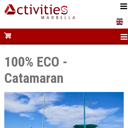
Pasar
al
contenido
principal
100% ECO -
Catamaran