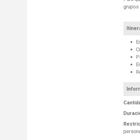
grupos 
Itiner
E
C
P
E
R
Cantid
Duraci
Restri
persona