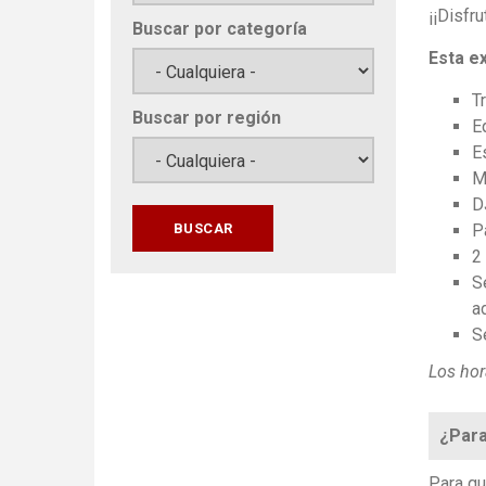
¡¡Disfr
Buscar por categoría
Esta ex
T
Buscar por región
E
E
M
D
P
2
S
a
S
Los hor
¿Para
Para qu