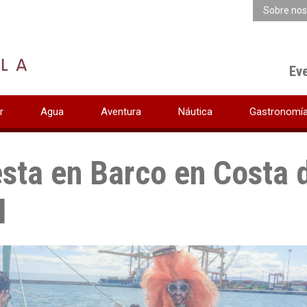
Sobre nos
Ev
r
Agua
Aventura
Náutica
Gastronomí
esta en Barco en Costa 
l