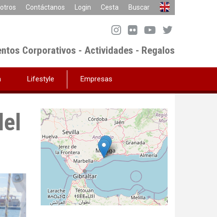
otros
Contáctanos
Login
Cesta
Buscar
entos Corporativos - Actividades - Regalos
a
Lifestyle
Empresas
del