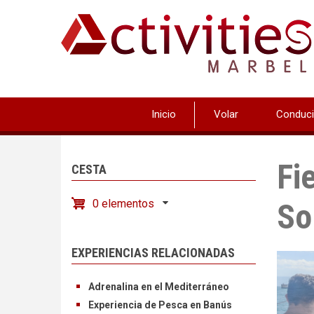
Pasar
al
contenido
principal
Inicio
Volar
Conduci
Fi
CESTA
0 elementos
So
EXPERIENCIAS RELACIONADAS
Adrenalina en el Mediterráneo
Experiencia de Pesca en Banús