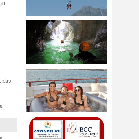
r!!
bidas
a.
a