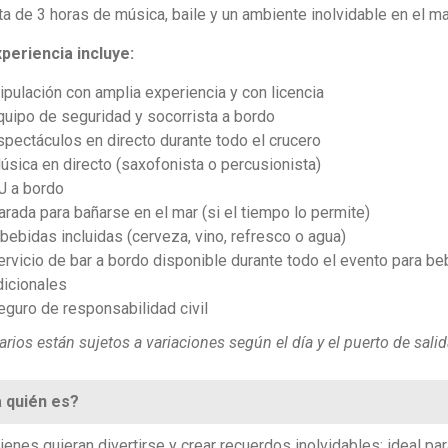
uta de 3 horas de música, baile y un ambiente inolvidable en el ma
periencia incluye:
ripulación con amplia experiencia y con licencia
quipo de seguridad y socorrista a bordo
spectáculos en directo durante todo el crucero
úsica en directo (saxofonista o percusionista)
J a bordo
arada para bañarse en el mar (si el tiempo lo permite)
 bebidas incluidas (cerveza, vino, refresco o agua)
ervicio de bar a bordo disponible durante todo el evento para be
dicionales
eguro de responsabilidad civil
arios están sujetos a variaciones según el día y el puerto de salid
 quién es?
ienes quieran divertirse y crear recuerdos inolvidables; ideal par