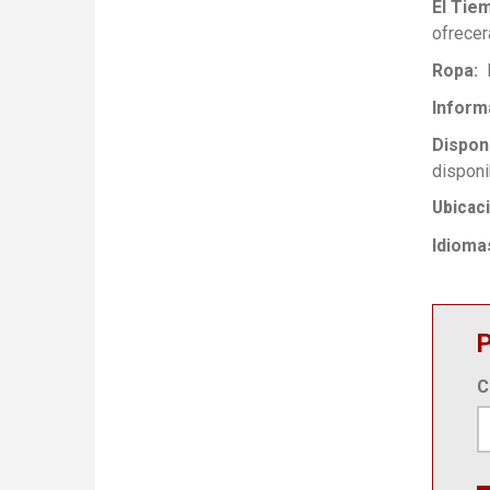
El Tie
ofrecer
Ropa
Inform
Disponi
disponib
Ubicac
Idioma
P
C