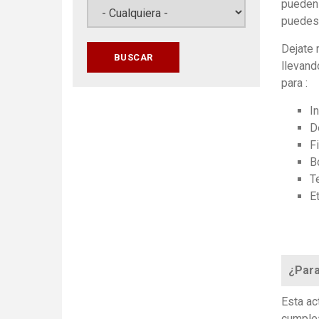
pueden 
puedes 
Dejate 
llevand
para :
I
D
F
B
T
E
¿Para
Esta ac
cumplea