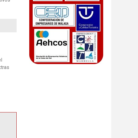
l
xtras