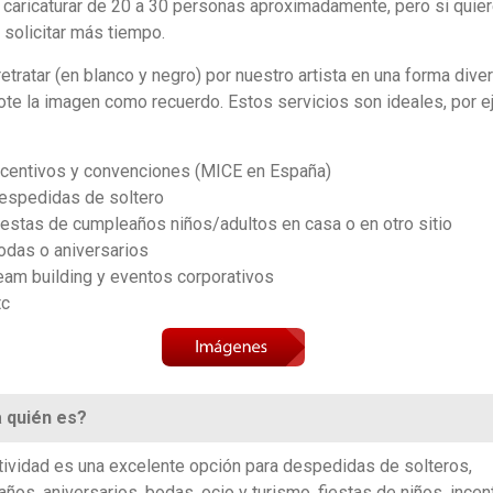
caricaturar de 20 a 30 personas aproximadamente, pero si quie
solicitar más tiempo.
retratar (en blanco y negro) por nuestro artista en una forma diver
ote la imagen como recuerdo. Estos servicios son ideales, por e
ncentivos y convenciones (MICE en España)
espedidas de soltero
iestas de cumpleaños niños/adultos en casa o en otro sitio
odas o aniversarios
eam building y eventos corporativos
tc
 quién es?
tividad es una excelente opción para despedidas de solteros,
ños, aniversarios, bodas, ocio y turismo, fiestas de niños, incen