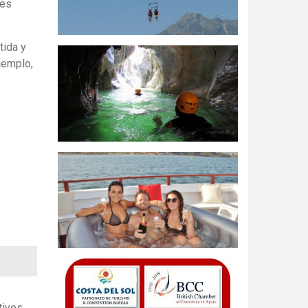
res
tida y
jemplo,
tivos