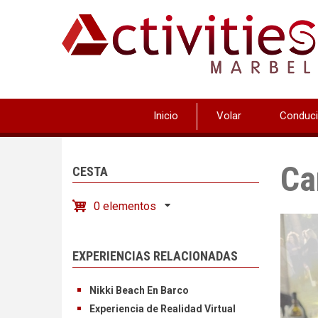
Pasar
al
contenido
principal
Inicio
Volar
Conduci
Ca
CESTA
0 elementos
EXPERIENCIAS RELACIONADAS
Nikki Beach En Barco
Experiencia de Realidad Virtual