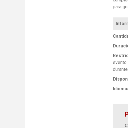
para gr
Cantid
Duraci
Restri
evento 
durante
Disponi
Idioma
P
C